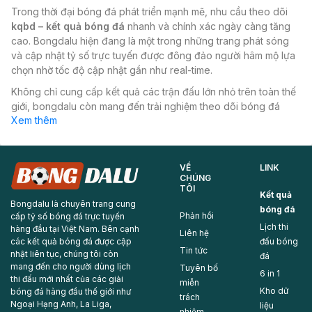
Trong thời đại bóng đá phát triển mạnh mẽ, nhu cầu theo dõi
kqbd –
kết quả bóng đ
á
nhanh và chính xác ngày càng tăng
cao. Bongdalu hiện đang là một trong những trang phát sóng
và cập nhật tỷ số trực tuyến được đông đảo người hâm mộ lựa
chọn nhờ tốc độ cập nhật gần như real-time.
Không chỉ cung cấp kết quả các trận đấu lớn nhỏ trên toàn thế
giới, bongdalu còn mang đến trải nghiệm theo dõi bóng đá
Xem thêm
toàn diện với đầy đủ thông tin từ tỷ số, diễn biến trận đấu cho
đến thống kê chi tiết.
VỀ
LINK
CHÚNG
TÔI
Kết quả
Bongdalu là chuyên trang cung
bóng đá
Phản hồi
cấp tỷ số bóng đá trực tuyến
Lịch thi
hàng đầu tại Việt Nam. Bên cạnh
Liên hệ
các kết quả bóng đá được cập
đấu bóng
Tin tức
nhật liên tục, chúng tôi còn
đá
mang đến cho người dùng lịch
Tuyên bố
6 in 1
thi đấu mới nhất của các giải
miễn
Kho dữ
bóng đá hàng đầu thế giới như
trách
Ngoại Hạng Anh, La Liga,
liệu
nhiệm