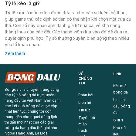
Tỷ lệ kèo là gì?
Tỷ lệ kèo
là mức cược được đưa ra cho các sự kiện thể thao,
giúp game thủ xác định số tiền có thể nhận khi chọn một cửa cụ
thể. Con số này phản ánh đánh giá từ nhà cái về khả năng
thắng thua của các đội. Các thành viên dựa vào đó để đưa ra
quyết định phù hợp. Tỷ số thường xuyên biến động theo nhiều
yếu tố khác nhau.
Xem thêm
Sự thay đổi phụ thuộc vào thông tin đội bóng, phong độ thi đấu
hoặc lợi thế sân bãi. Ví dụ trong trận Manchester United gặp
Liverpool, tỷ lệ có thể được niêm yết ở mức 1.85 cho cửa
Manchester United thắng. Nếu đặt 100.000 VNĐ, hội viên có
VỀ
LINK
CHÚNG
thể nhận lại 185.000 VNĐ khi dự đoán đúng. Qua đó có thể
TÔI
thấy cách tính thưởng khá rõ ràng và dễ hiểu.
Kết quả
Bongdalu là chuyên trang cung
bóng đá
Phản hồi
cấp tỷ số bóng đá trực tuyến
Lịch thi
hàng đầu tại Việt Nam. Bên cạnh
Liên hệ
các kết quả bóng đá được cập
đấu bóng
Tin tức
nhật liên tục, chúng tôi còn
đá
mang đến cho người dùng lịch
Tuyên bố
6 in 1
thi đấu mới nhất của các giải
miễn
Kho dữ
bóng đá hàng đầu thế giới như
trách
Ngoại Hạng Anh, La Liga,
liệu